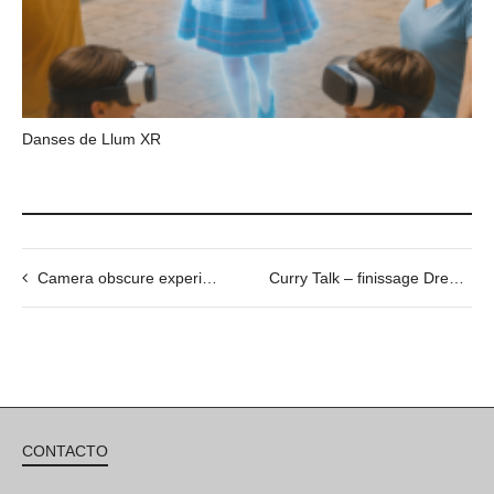
Danses de Llum XR
Camera obscure experience_Motors & So with Guilhem Senges
Curry Talk – finissage Dreamscape, by Vitor Schietti
CONTACTO