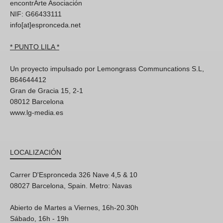
encontrArte Asociación
NIF: G66433111
info[at]espronceda.net
* PUNTO LILA *
Un proyecto impulsado por Lemongrass Communcations S.L,
B64644412
Gran de Gracia 15, 2-1
08012 Barcelona
www.lg-media.es
LOCALIZACIÓN
Carrer D'Espronceda 326 Nave 4,5 & 10
08027 Barcelona, Spain. Metro: Navas
Abierto de Martes a Viernes, 16h-20.30h
Sábado, 16h - 19h