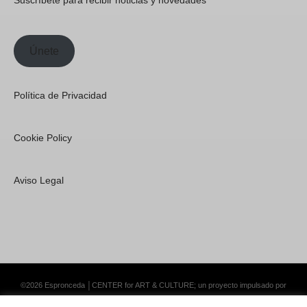
Suscríbete para recibir noticias y novedades
Únete
Política de Privacidad
Cookie Policy
Aviso Legal
©2026 Espronceda │CENTER for ART & CULTURE; un proyecto impulsado por
Lemongrass Communications S.L.
·
Premium WordPress Themes by Swift Ideas