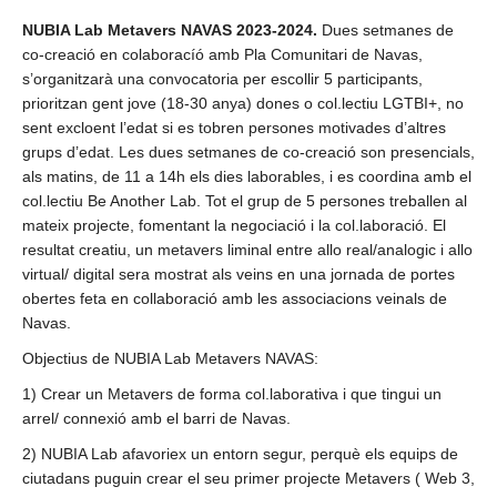
NUBIA Lab Metavers NAVAS 2023-2024.
Dues setmanes de
co-creació en colaboracíó amb Pla Comunitari de Navas,
s’organitzarà una convocatoria per escollir 5 participants,
prioritzan gent jove (18-30 anya) dones o col.lectiu LGTBI+, no
sent excloent l’edat si es tobren persones motivades d’altres
grups d’edat. Les dues setmanes de co-creació son presencials,
als matins, de 11 a 14h els dies laborables, i es coordina amb el
col.lectiu Be Another Lab. Tot el grup de 5 persones treballen al
mateix projecte, fomentant la negociació i la col.laboració. El
resultat creatiu, un metavers liminal entre allo real/analogic i allo
virtual/ digital sera mostrat als veins en una jornada de portes
obertes feta en collaboració amb les associacions veinals de
Navas.
Objectius de NUBIA Lab Metavers NAVAS:
1) Crear un Metavers de forma col.laborativa i que tingui un
arrel/ connexió amb el barri de Navas.
2) NUBIA Lab afavoriex un entorn segur, perquè els equips de
ciutadans puguin crear el seu primer projecte Metavers ( Web 3,