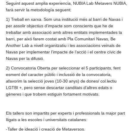
Seguint aquest amplia experiencia, NUBIA Lab Metavers NUBIA,
farà servir la metodología seguent:
1) Treball en xarxa. Som una institució més al barri de Navas i
per assolir objectius d’impacte som conscients que he de
treballar amb associació amb altres entitats implementades la
barri, per aixó farem costat amb Pla Comunitari Navas, Be
Another Lab a nivell organitzatiu i les associacions veinals de
Navas per implementar l’impacte de l’acció i el centre cívic de
Navas per la difusió.
2) Convocatoria Oberta per seleccionar el 5 participants, fent
esment del caracter públic i inclussió de la convocatoria,
afavorim la selecció joves (10-30 anys) de dones/ col.lectiu
LGTBI +, pero sense descartar canditats d’altres edats o
gèneres i que trobem estiguin fortament motivats.
Els tallers son impartits per experts i professionals la major part
lligats a les escoles i universitats catalanes:
-Taller de ideació i creació de Metaversos.