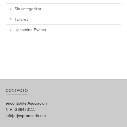
Sin categorizar
Talleres
Upcoming Events
CONTACTO
encontrArte Asociación
NIF: G66433111
info[at]espronceda.net