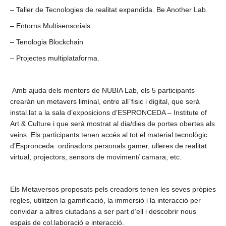
– Taller de Tecnologies de realitat expandida. Be Another Lab.
– Entorns Multisensorials.
– Tenologia Blockchain
– Projectes multiplataforma.
Amb ajuda dels mentors de NUBIA Lab, els 5 participants
crearàn un metavers liminal, entre all`fisic i digital, que serà
instal.lat a la sala d’exposicions d’ESPRONCEDA – Institute of
Art & Culture i que serà mostrat al dia/dies de portes obertes als
veins. Els participants tenen accés al tot el material tecnològic
d’Espronceda: ordinadors personals gamer, ulleres de realitat
virtual, projectors, sensors de moviment/ camara, etc.
Els Metaversos proposats pels creadors tenen les seves pròpies
regles, utilitzen la gamificació, la immersió i la interacció per
convidar a altres ciutadans a ser part d’ell i descobrir nous
espais de col.laboració e interacció.