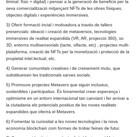
liminal: físic + digital) i pensar a la generació de beneficis per la
seva comercialització mitjançant NFTs de les obres físiques,
objectes digitals i experiències immersives.
3) Oferir formació incial i motivadora a través de tallers
presencials: ideació i creació de metaversos, tecnologies
immersives de realitat expandida (VR, AR, projecció 360), so
3D, entorns multisensorials (tacte, olfacte, etc) , projectes multi-
plataforma, creació de NFTs per la monetizació i protecció de la
propietat intel.lectual, etc.
4) Generar comunitats creatives i de creixement mutu, que
substitueixen les tradicionals xarxes socials.
5
) Promoure projectes Metavers que siguin inclusius,
sostenibles i participatius. És fonamental crear esperança i
optimisme en un entorn internacional tan canviant i fer arrivar a
la ciutadania els potencials positius de les noves realitats
expandides que oferirà el Metavers.
6) Fomentar la curiositat a les noves tecnologíes i la nova
economía blockchain com formes de trobar feines de futur.