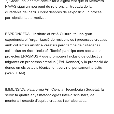
7) Crear una identitat comunitaria digital fent que el Metavers
NAVAS sigui un nou punt de referencia i trobada de la
ciutadania del barri. Obrint després de l’exposició un procés
participatiu i auto-motivat.
ESPRONCEDA – Institute of Art & Culture, te una gran
experiencia el l’organització de residencies i processos creatius
amb col.lectius artistics/ creatius pero també de ciutadans i
col.lectius en risc d’inclusió.
També participa com soci a dos
projectes ERASMUS + que promouen l’inclusió de col.lectius
migrants en processos creatius ( PAL Konnect) y la promoció de
dones en els estudis tècnics fent servir el pensament artistic
(WeSTEAM).
IMMENSIVA, plataforma Art, Ciència, Tecnología i Societat, fa
servir fa quatre anys metodologíes inter-disciplinars, de
mentoria i creació d’equips creatius i col.laboratius.