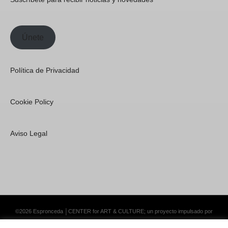
Únete
Política de Privacidad
Cookie Policy
Aviso Legal
©2026 Espronceda │CENTER for ART & CULTURE; un proyecto impulsado por
Lemongrass Communications S.L.
·
Premium WordPress Themes by Swift Ideas