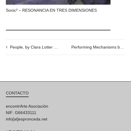
Sonic³ – RESONANCIA EN TRES DIMENSIONES
People, by Clara Lotter Dittmer 27/08/19 @19h
Performing Mechanisms by Netai Halup. 04/07 @19h
CONTACTO
encontrArte Asociación
NIF: G66433111
info[at]espronceda.net