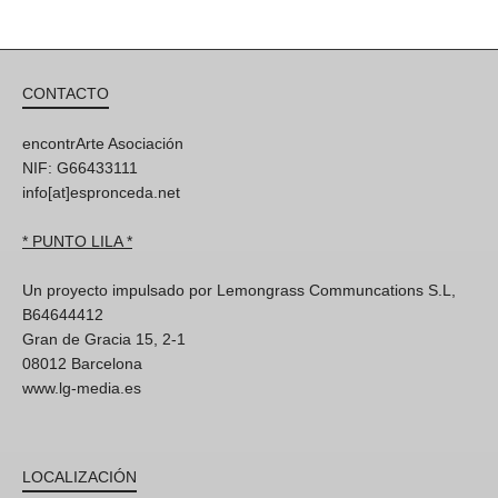
CONTACTO
encontrArte Asociación
NIF: G66433111
info[at]espronceda.net
* PUNTO LILA *
Un proyecto impulsado por Lemongrass Communcations S.L,
B64644412
Gran de Gracia 15, 2-1
08012 Barcelona
www.lg-media.es
LOCALIZACIÓN