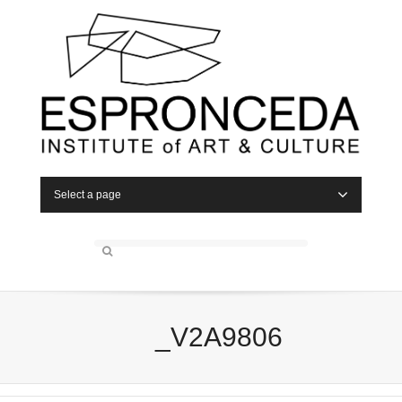
Select a page
_V2A9806