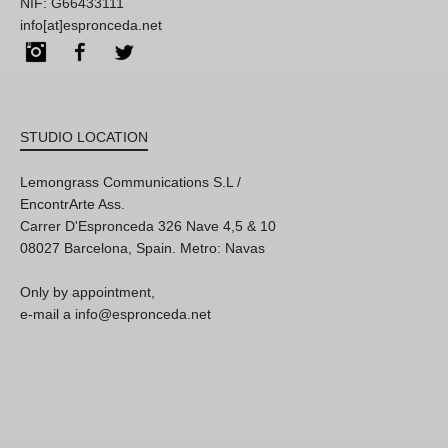
NIF: G66433111
info[at]espronceda.net
Instagram
Facebook
Twitter
STUDIO LOCATION
Lemongrass Communications S.L /
EncontrArte Ass.
Carrer D'Espronceda 326 Nave 4,5 & 10
08027 Barcelona, Spain. Metro: Navas
Only by appointment,
e-mail a info@espronceda.net