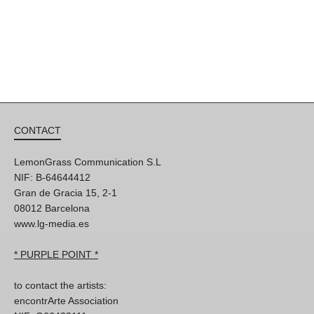
CONTACT
LemonGrass Communication S.L
NIF: B-64644412
Gran de Gracia 15, 2-1
08012 Barcelona
www.lg-media.es
* PURPLE POINT *
to contact the artists:
encontrArte Association