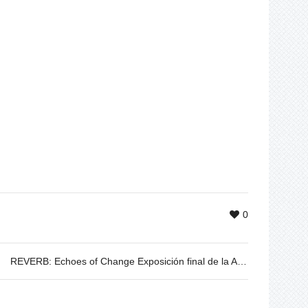
0
REVERB: Echoes of Change Exposición final de la Academia ECHO de Barcelona — juventud, arte y acción por un futuro en respuesta al cambio climático