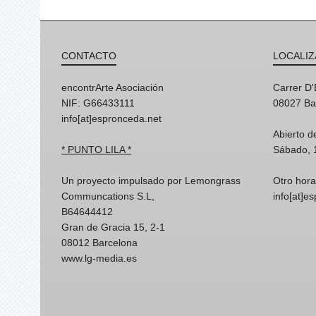
CONTACTO
LOCALIZ
encontrArte Asociación
Carrer D
NIF: G66433111
08027 Ba
info[at]espronceda.net
Abierto d
* PUNTO LILA *
Sábado, 
Un proyecto impulsado por Lemongrass
Otro hora
Communcations S.L,
info[at]e
B64644412
Gran de Gracia 15, 2-1
08012 Barcelona
www.lg-media.es