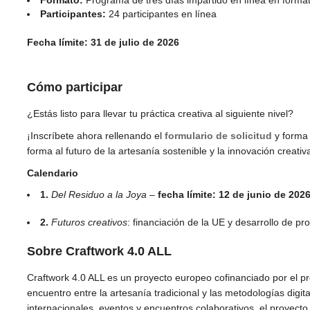
Formato:
Programa de tres días impartido en línea en forma
Participantes:
24 participantes en línea
Fecha límite: 31 de julio de 2026
Cómo participar
¿Estás listo para llevar tu práctica creativa al siguiente nivel?
¡Inscríbete ahora rellenando el
formulario de solicitud
y forma 
forma al futuro de la artesanía sostenible y la innovación creativ
Calendario
1.
Del Residuo a la Joya
–
fecha límite: 12 de junio de 202
2.
Futuros creativos
: financiación de la UE y desarrollo de p
Sobre Craftwork 4.0 ALL
Craftwork 4.0 ALL es un proyecto europeo cofinanciado por el 
encuentro entre la artesanía tradicional y las metodologías digi
internacionales, eventos y encuentros colaborativos, el proyecto