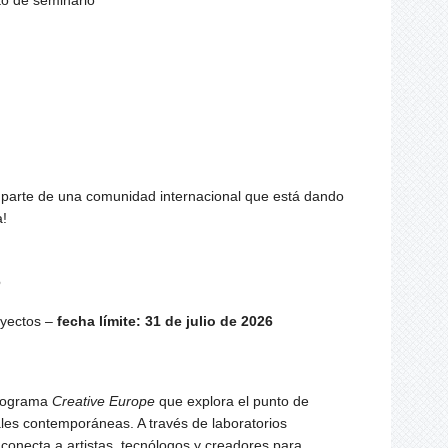
to de seminario
parte de una comunidad internacional que está dando
a!
6
royectos –
fecha límite: 31 de julio de 2026
programa
Creative Europe
que explora el punto de
tales contemporáneas. A través de laboratorios
 conecta a artistas, tecnólogos y creadores para