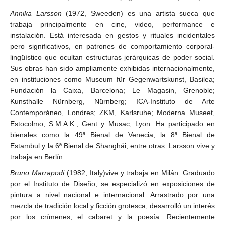
Annika Larsson
(1972, Sweeden) es una artista sueca que
trabaja principalmente en cine, video, performance e
instalación. Está interesada en gestos y rituales incidentales
pero significativos, en patrones de comportamiento corporal-
lingüístico que ocultan estructuras jerárquicas de poder social.
Sus obras han sido ampliamente exhibidas internacionalmente,
en instituciones como Museum für Gegenwartskunst, Basilea;
Fundación la Caixa, Barcelona; Le Magasin, Grenoble;
Kunsthalle Nürnberg, Nürnberg; ICA-Instituto de Arte
Contemporáneo, Londres; ZKM, Karlsruhe; Moderna Museet,
Estocolmo; S.M.A.K., Gent y Musac, Lyon. Ha participado en
bienales como la 49ª Bienal de Venecia, la 8ª Bienal de
Estambul y la 6ª Bienal de Shanghái, entre otras. Larsson vive y
trabaja en Berlín.
Bruno Marrapodi
(1982, Italy)vive y trabaja en Milán. Graduado
por el Instituto de Diseño, se especializó en exposiciones de
pintura a nivel nacional e internacional. Arrastrado por una
mezcla de tradición local y ficción grotesca, desarrolló un interés
por los crímenes, el cabaret y la poesía. Recientemente