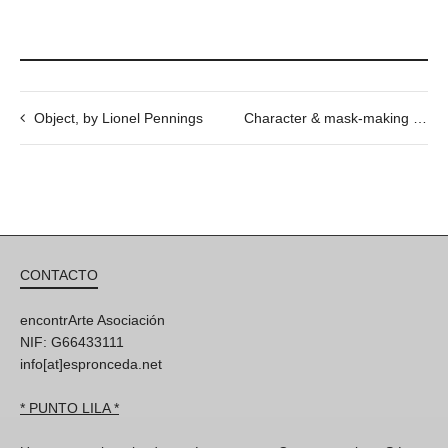
Object, by Lionel Pennings
Character & mask-making workshop with Nora Schmel
CONTACTO
encontrArte Asociación
NIF: G66433111
info[at]espronceda.net
* PUNTO LILA *