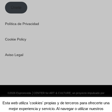
Únete
Política de Privacidad
Cookie Policy
Aviso Legal
©2026 Espronceda │CENTER for ART & CULTURE; un proyecto impulsado por
Lemongrass Communications S.L.
·
Premium WordPress Themes by Swift Ideas
Esta web utiliza 'cookies' propias y de terceros para ofrecerte una
mejor experiencia y servicio. Al navegar o utilizar nuestros