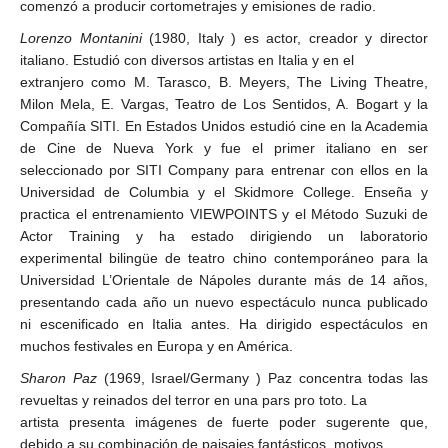
comenzó a producir cortometrajes y emisiones de radio.
Lorenzo Montanini
(1980, Italy ) es actor, creador y director
italiano. Estudió con diversos artistas en Italia y en el
extranjero como M. Tarasco, B. Meyers, The Living Theatre,
Milon Mela, E. Vargas, Teatro de Los Sentidos, A. Bogart y la
Compañía SITI. En Estados Unidos estudió cine en la Academia
de Cine de Nueva York y fue el primer italiano en ser
seleccionado por SITI Company para entrenar con ellos en la
Universidad de Columbia y el Skidmore College. Enseña y
practica el entrenamiento VIEWPOINTS y el Método Suzuki de
Actor Training y ha estado dirigiendo un laboratorio
experimental bilingüe de teatro chino contemporáneo para la
Universidad L’Orientale de Nápoles durante más de 14 años,
presentando cada año un nuevo espectáculo nunca publicado
ni escenificado en Italia antes. Ha dirigido espectáculos en
muchos festivales en Europa y en América.
Sharon Paz
(1969, Israel/Germany ) Paz concentra todas las
revueltas y reinados del terror en una pars pro toto. La
artista presenta imágenes de fuerte poder sugerente que,
debido a su combinación de paisajes fantásticos, motivos