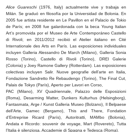
Alice Guareschi
(1976, Italy) actualmente vive y trabaja en
Milán. Se graduó en filosofía por la Universidad de Bolonia. En
2005 fue artista residente en Le Pavillon en el Palacio de Tokio
de París; en 2008 fue galardonada con la beca Young Italian
Art’s promovida por el Museo de Arte Contemporáneo Castello
di Rivoli; en 2011/2012 recibió el Atelier italiano en Cité
Internationale des Arts en París. Las exposiciones individuales
incluyen Galleria Alessandro De March (Milano), Galleria Sonia
Rosso (Torino), Castello di Rivoli (Torino), DREI Galerie
(Colonia) y Joey Ramone Gallery (Rotterdam). Las exposiciones
colectivas incluyen Salir. Nuove geografie dell’arte en Italia,
Fondazione Sandretto Re Rebaudengo (Torino), The Final Cut,
Palais de Tokyo (París), Aperto per Lavori en Corso,
PAC (Milano), XV Quadriennale, Palazzo delle Esposizioni
(Roma), Desarming Matter, Dunkers Kulturhus (Helsingborg),
Fantasmata, Arge / Kunst Galleria Museo (Bolzano), Il Belpaese
dell’Arte, Gamec (Bergamo), This and There, Fondation
d’Entreprise Ricard (París), Autoritratti, MAMbo (Bolonia),
Andata e Ricordo: souvenir de voyage, Mart (Rovereto), Tutta
l’Italia è silenziosa, Accademie di Spagna e Tedesca (Roma).