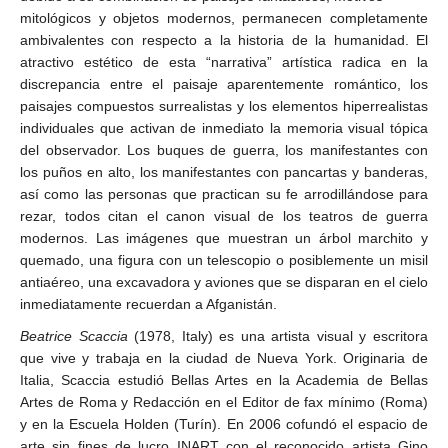
mitológicos y objetos modernos, permanecen completamente
ambivalentes con respecto a la historia de la humanidad. El
atractivo estético de esta “narrativa” artística radica en la
discrepancia entre el paisaje aparentemente romántico, los
paisajes compuestos surrealistas y los elementos hiperrealistas
individuales que activan de inmediato la memoria visual tópica
del observador. Los buques de guerra, los manifestantes con
los puños en alto, los manifestantes con pancartas y banderas,
así como las personas que practican su fe arrodillándose para
rezar, todos citan el canon visual de los teatros de guerra
modernos. Las imágenes que muestran un árbol marchito y
quemado, una figura con un telescopio o posiblemente un misil
antiaéreo, una excavadora y aviones que se disparan en el cielo
inmediatamente recuerdan a Afganistán.
Beatrice Scaccia
(1978, Italy) es una artista visual y escritora
que vive y trabaja en la ciudad de Nueva York. Originaria de
Italia, Scaccia estudió Bellas Artes en la Academia de Bellas
Artes de Roma y Redacción en el Editor de fax mínimo (Roma)
y en la Escuela Holden (Turín). En 2006 cofundó el espacio de
arte sin fines de lucro INART con el reconocido artista Gino