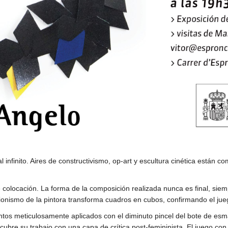
 infinito. Aires de constructivismo, op-art y escultura cinética están 
de colocación. La forma de la composición realizada nunca es final, sie
smo de la pintora transforma cuadros en cubos, confirmando el jue
ntos meticulosamente aplicados con el diminuto pincel del bote de esma
recubre su trabajo con una capa de crítica post-femininista. El juego