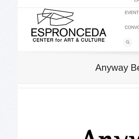
C
EVEN
CONV
Anyway Be