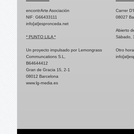
encontrArte Asociación
Carrer D
NIF: G66433111
08027 Ba
info[at]espronceda.net
Abierto d
* PUNTO LILA *
Sábado, 
Un proyecto impulsado por Lemongrass
Otro hora
Communcations S.L,
info[at]e
B64644412
Gran de Gracia 15, 2-1
08012 Barcelona
www.lg-media.es