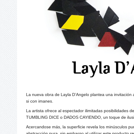
La nueva obra de Layla D’Angelo plantea una invitación al
si con imanes.
La artista ofrece al espectador ilimitadas posibilidades 
TUMBLING DICE o DADOS CAYIENDO, un toque de ilusioni
Acercandose más, la superficie revela los minúsculos pu
abstracción pura, sin embargo al utilizar este producto 