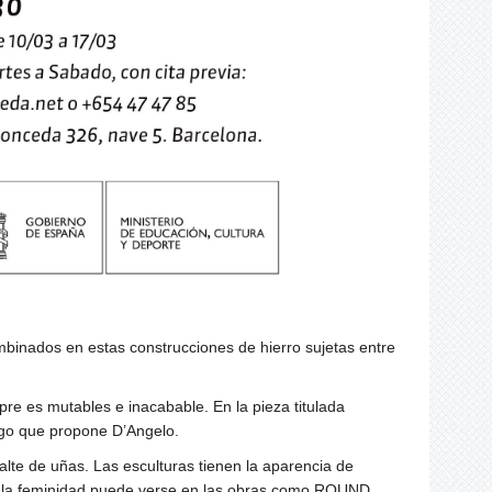
combinados en estas construcciones de hierro sujetas entre
mpre es mutables e inacabable. En la pieza titulada
go que propone D’Angelo.
lte de uñas. Las esculturas tienen la aparencia de
 con la feminidad puede verse en las obras como ROUND