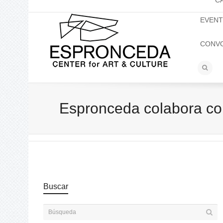
C
EVEN
CONV
Espronceda colabora con
Buscar