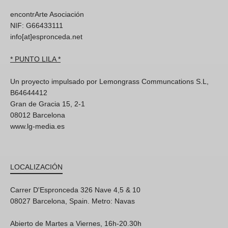
encontrArte Asociación
NIF: G66433111
info[at]espronceda.net
* PUNTO LILA *
Un proyecto impulsado por Lemongrass Communcations S.L,
B64644412
Gran de Gracia 15, 2-1
08012 Barcelona
www.lg-media.es
LOCALIZACIÓN
Carrer D'Espronceda 326 Nave 4,5 & 10
08027 Barcelona, Spain. Metro: Navas
Abierto de Martes a Viernes, 16h-20.30h