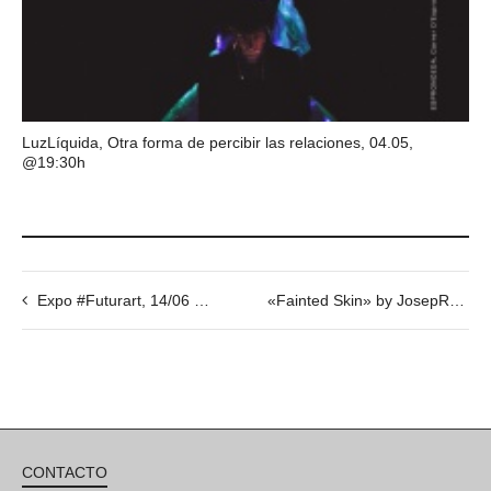
LuzLíquida, Otra forma de percibir las relaciones, 04.05,
@19:30h
Expo #Futurart, 14/06 @20h
«Fainted Skin» by JosepRamon Guillén, 07/06 @20h
CONTACTO