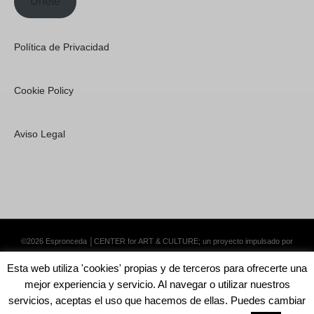
Únete
Política de Privacidad
Cookie Policy
Aviso Legal
©2026 Espronceda │CENTER for ART & CULTURE; un proyecto impulsado por
Lemongrass Communications S.L.
·
Premium WordPress Themes by Swift Ideas
Esta web utiliza 'cookies' propias y de terceros para ofrecerte una
mejor experiencia y servicio. Al navegar o utilizar nuestros
servicios, aceptas el uso que hacemos de ellas. Puedes cambiar