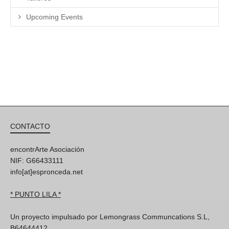
Upcoming Events
CONTACTO
encontrArte Asociación
NIF: G66433111
info[at]espronceda.net
* PUNTO LILA *
Un proyecto impulsado por Lemongrass Communcations S.L,
B64644412