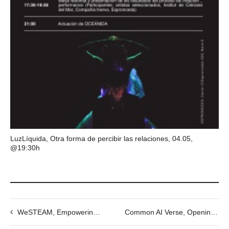
LuzLíquida, Otra forma de percibir las relaciones, 04.05,
@19:30h
WeSTEAM, Empowering women through STEAM. 26th Oct
Common AI Verse, Opening OCT 17th