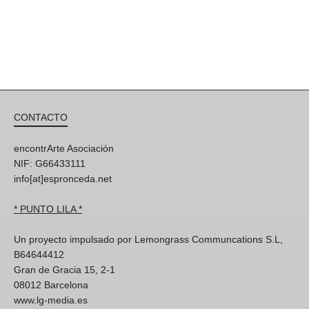
CONTACTO
encontrArte Asociación
NIF: G66433111
info[at]espronceda.net
* PUNTO LILA *
Un proyecto impulsado por Lemongrass Communcations S.L,
B64644412
Gran de Gracia 15, 2-1
08012 Barcelona
www.lg-media.es