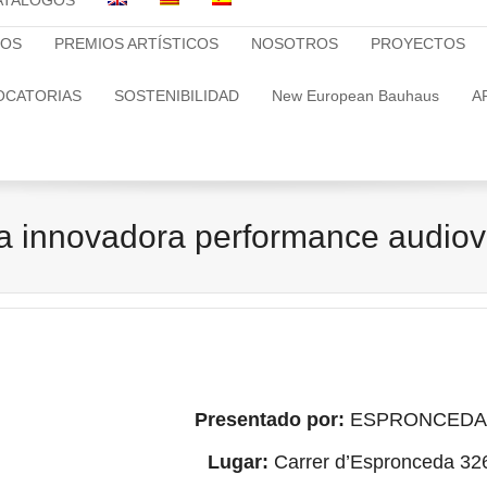
ATALOGOS
TOS
PREMIOS ARTÍSTICOS
NOSOTROS
PROYECTOS
OCATORIAS
SOSTENIBILIDAD
New European Bauhaus
A
 innovadora performance audiovi
Presentado por:
ESPRONCEDA – I
Lugar:
Carrer d’Espronceda 32