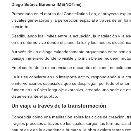
Diego Suárez Bárcena !ME(NOTme)
.
Presentado en el marco del Constellation Lab, el proyecto explor
visuales generativos y la percepción espacial a través de un form
concierto.
Desdibujando los límites entre la actuación, la instalación y la es
en un entorno vivo donde el piano, la luz y los medios electrónic
A través de un diálogo cuidadosamente orquestado entre sonido e
paisaje inmersivo donde lo visible y lo invisible se moldean mu
En el centro de la experiencia se encuentra el piano, no solo co
La luz se convierte en un intérprete activo, respondiendo a la 
e intervenciones espaciales que se despliegan por todo el entor
funden en un único lenguaje expresivo, creando una serie de es
disuelven ante el público.
Un viaje a través de la transformación
Concebida como una meditación sobre los ciclos de creación, t
frágiles procesos a través de los cuales surgen las formas, las i
naturales y en la experiencia humana, la obra explora temas com