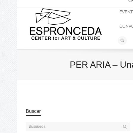
C
EVEN
CONV
PER ARIA – Una
Buscar