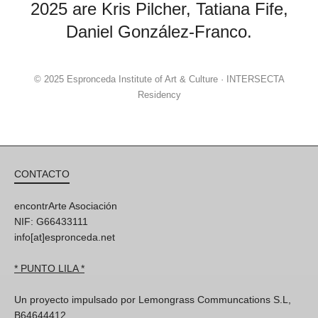
2025 are
Kris Pilcher
,
Tatiana Fife
,
Daniel González-Franco
.
© 2025 Espronceda Institute of Art & Culture · INTERSECTA
Residency
CONTACTO
encontrArte Asociación
NIF: G66433111
info[at]espronceda.net
* PUNTO LILA *
Un proyecto impulsado por Lemongrass Communcations S.L,
B64644412