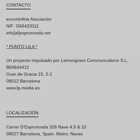
CONTACTO
encontrArte Asociación
NIF: G66433111
info[at]espronceda.net
* PUNTO LILA *
Un proyecto impulsado por Lemongrass Communcations S.L,
B64644412
Gran de Gracia 15, 2-1
08012 Barcelona
www.lg-media.es
LOCALIZACIÓN
Carrer D'Espronceda 326 Nave 4,5 & 10
08027 Barcelona, Spain. Metro: Navas