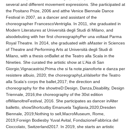
several and different movement expressions. She participated at
the Positano Prize, 2006 and atthe Venice Biennale Dance
Festival in 2007, as a dancer and assistant of the
choreographer FrancescoVentriglia. In 2011, she graduated in
Modern Literatures at Università degli Studi di Milano, and
alsodebuting with her first choreographyPer una voltaat Parma
Royal Theatre. In 2014, she graduated with aMaster in Sciences
of Theatre and Performing Arts at Università degli Studi di
Milano, with a thesis onBallet at the Teatro alla Scala in the
Nineties. She curated the artistic show at L’Aia di San
Giorgio,Vignacastrisi;Prima che si fa note,pianoforte e danza per
resistere albuio, 2020; the choreographyLaValsefor the Teatro
alla Scala’s corps the ballet,2017; the direction and
choreography for the showtreD:Design, Danza,Disability, Design
Triennale, 2016;the choreography of the 30st edition
ofMilanoltreFestival, 2016. She participates as dancer inAlter
balletto, showShortcutby Emanuela Tagliavia,2020;Dresden
Biennale, 2019;Nothing to sell,MacroMuseum, Rome,
2019;Foreign Bodiesby Yuval Avital, FondazioneFabbrica del
Cioccolato, Switzerland2017. In 2019, she starts an artistic