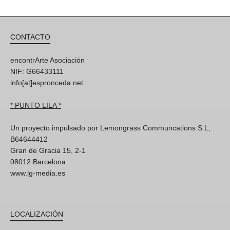
CONTACTO
encontrArte Asociación
NIF: G66433111
info[at]espronceda.net
* PUNTO LILA *
Un proyecto impulsado por Lemongrass Communcations S.L,
B64644412
Gran de Gracia 15, 2-1
08012 Barcelona
www.lg-media.es
LOCALIZACIÓN