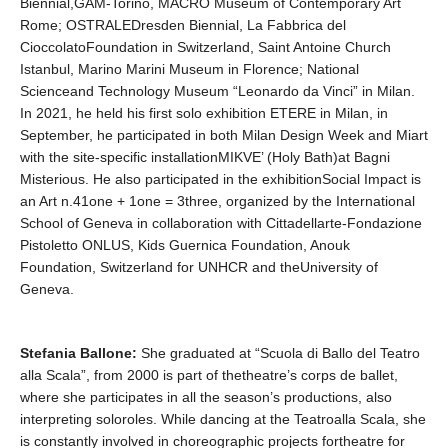
Biennial,GAM-Torino, MACRO Museum of Contemporary Art
Rome; OSTRALEDresden Biennial, La Fabbrica del
CioccolatoFoundation in Switzerland, Saint Antoine Church
Istanbul, Marino Marini Museum in Florence; National
Scienceand Technology Museum “Leonardo da Vinci” in Milan.
In 2021, he held his first solo exhibition ETERE in Milan, in
September, he participated in both Milan Design Week and Miart
with the site-specific installationMIKVE’ (Holy Bath)at Bagni
Misterious. He also participated in the exhibitionSocial Impact is
an Art n.41one + 1one = 3three, organized by the International
School of Geneva in collaboration with Cittadellarte-Fondazione
Pistoletto ONLUS, Kids Guernica Foundation, Anouk
Foundation, Switzerland for UNHCR and theUniversity of
Geneva.
Stefania Ballone:
She graduated at “Scuola di Ballo del Teatro
alla Scala”, from 2000 is part of thetheatre’s corps de ballet,
where she participates in all the season’s productions, also
interpreting soloroles. While dancing at the Teatroalla Scala, she
is constantly involved in choreographic projects fortheatre for