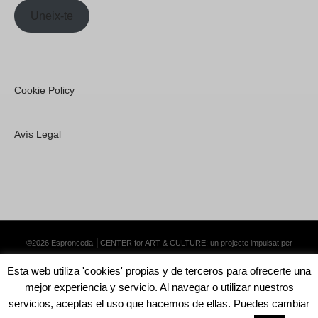
Uneix-te
Cookie Policy
Avís Legal
©2026 Espronceda │CENTER for ART & CULTURE; un projecte impulsat per
Lemongrass Communications S.L.
·
Premium WordPress Themes by Swift Ideas
Esta web utiliza 'cookies' propias y de terceros para ofrecerte una
mejor experiencia y servicio. Al navegar o utilizar nuestros
servicios, aceptas el uso que hacemos de ellas. Puedes cambiar