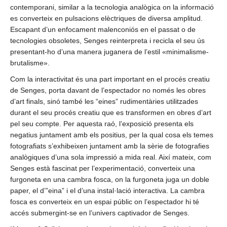
contemporani, similar a la tecnologia analògica on la informació
es converteix en pulsacions elèctriques de diversa amplitud.
Escapant d’un enfocament malenconiós en el passat o de
tecnologies obsoletes, Senges reinterpreta i recicla el seu ús
presentant-ho d’una manera juganera de l’estil «minimalisme-
brutalisme».
Com la interactivitat és una part important en el procés creatiu
de Senges, porta davant de l’espectador no només les obres
d’art finals, sinó també les “eines” rudimentàries utilitzades
durant el seu procés creatiu que es transformen en obres d’art
pel seu compte. Per aquesta raó, l’exposició presenta els
negatius juntament amb els positius, per la qual cosa els temes
fotografiats s’exhibeixen juntament amb la sèrie de fotografies
analògiques d’una sola impressió a mida real. Així mateix, com
Senges està fascinat per l’experimentació, converteix una
furgoneta en una cambra fosca, on la furgoneta juga un doble
paper, el d’”eina” i el d’una instal·lació interactiva. La cambra
fosca es converteix en un espai públic on l’espectador hi té
accés submergint-se en l’univers captivador de Senges.