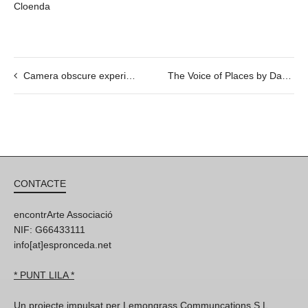
Cloenda
Camera obscure experience_Motors & So with Guilhem Senges
The Voice of Places by Davide Gambino, Savina Tarsitano & Maya Barsacq @ LOOP Festival
CONTACTE
encontrArte Associació
NIF: G66433111
info[at]espronceda.net
* PUNT LILA *
Un projecte impulsat per Lemongrass Communcations S.L,