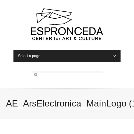
Select a page
AE_ArsElectronica_MainLogo (