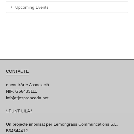
Upcoming Events
CONTACTE
encontrArte Associació
NIF: G66433111
info[at]espronceda.net
* PUNT LILA *
Un projecte impulsat per Lemongrass Communcations S.L,
B64644412