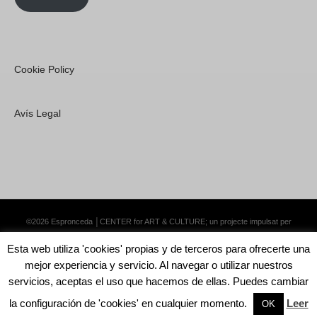
Cookie Policy
Avís Legal
©2026 Espronceda │CENTER for ART & CULTURE; un projecte impulsat per
Lemongrass Communications S.L.
·
Premium WordPress Themes by Swift Ideas
Esta web utiliza 'cookies' propias y de terceros para ofrecerte una
mejor experiencia y servicio. Al navegar o utilizar nuestros
servicios, aceptas el uso que hacemos de ellas. Puedes cambiar
la configuración de 'cookies' en cualquier momento.
Leer
English
Català
Español
OK