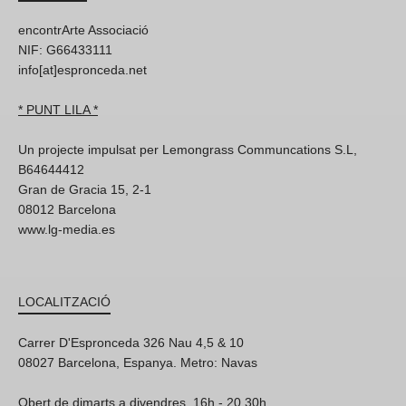
encontrArte Associació
NIF: G66433111
info[at]espronceda.net
* PUNT LILA *
Un projecte impulsat per Lemongrass Communcations S.L,
B64644412
Gran de Gracia 15, 2-1
08012 Barcelona
www.lg-media.es
LOCALITZACIÓ
Carrer D'Espronceda 326 Nau 4,5 & 10
08027 Barcelona, Espanya. Metro: Navas
Obert de dimarts a divendres, 16h - 20.30h