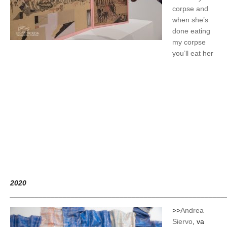
corpse and
when she’s
done eating
my corpse
you’ll eat her
2020
_____________________________________________________
>>
Andrea
Siervo
, va