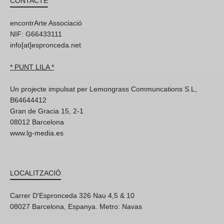
CONTACTE
encontrArte Associació
NIF: G66433111
info[at]espronceda.net
* PUNT LILA *
Un projecte impulsat per Lemongrass Communcations S.L,
B64644412
Gran de Gracia 15, 2-1
08012 Barcelona
www.lg-media.es
LOCALITZACIÓ
Carrer D'Espronceda 326 Nau 4,5 & 10
08027 Barcelona, Espanya. Metro: Navas