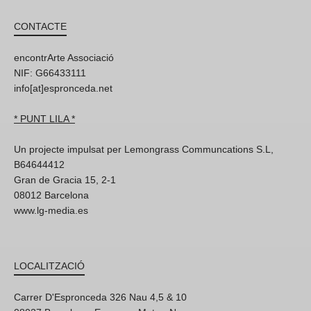
CONTACTE
encontrArte Associació
NIF: G66433111
info[at]espronceda.net
* PUNT LILA *
Un projecte impulsat per Lemongrass Communcations S.L,
B64644412
Gran de Gracia 15, 2-1
08012 Barcelona
www.lg-media.es
LOCALITZACIÓ
Carrer D'Espronceda 326 Nau 4,5 & 10