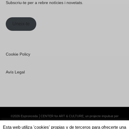
Subscriu-te per a rebre notícies i novetats.
Uneix-te
Cookie Policy
Avís Legal
©2026 Espronceda │CENTER for ART & CULTURE; un projecte impulsat per
Lemongrass Communications S.L.
·
Premium WordPress Themes by Swift Ideas
Esta web utiliza 'cookies' propias y de terceros para ofrecerte una