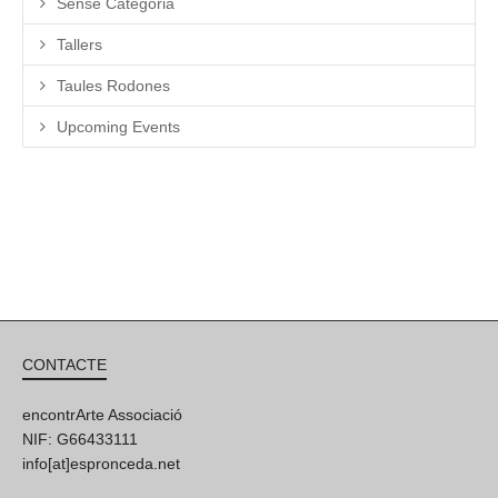
Sense Categoria
Tallers
Taules Rodones
Upcoming Events
CONTACTE
encontrArte Associació
NIF: G66433111
info[at]espronceda.net