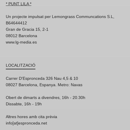
* PUNT LILA *
Un projecte impulsat per Lemongrass Communcations S.L,
B64644412
Gran de Gracia 15, 2-1
08012 Barcelona
www.lg-media.es
LOCALITZACIÓ
Carrer D'Espronceda 326 Nau 4,5 & 10
08027 Barcelona, Espanya. Metro: Navas
Obert de dimarts a divendres, 16h - 20.30h
Dissabte, 16h - 19h
Altres hores amb cita prèvia
info[at]espronceda.net