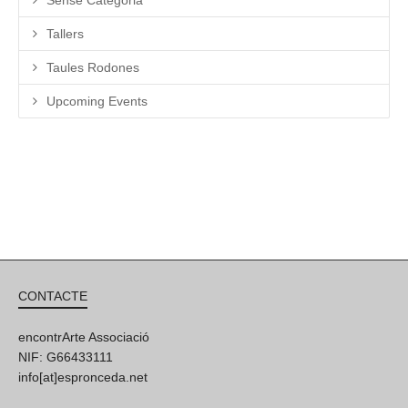
Tallers
Taules Rodones
Upcoming Events
CONTACTE
encontrArte Associació
NIF: G66433111
info[at]espronceda.net