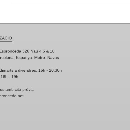
ZACIÓ
'Espronceda 326 Nau 4,5 & 10
rcelona, Espanya. Metro: Navas
dimarts a divendres, 16h - 20.30h
 16h - 19h
res amb cita prèvia
spronceda.net