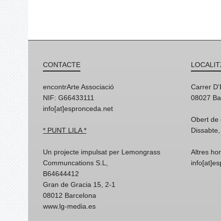
CONTACTE
LOCALIT
encontrArte Associació
Carrer D
NIF: G66433111
08027 Ba
info[at]espronceda.net
Obert de 
* PUNT LILA *
Dissabte,
Un projecte impulsat per Lemongrass
Altres ho
Communcations S.L,
info[at]e
B64644412
Gran de Gracia 15, 2-1
08012 Barcelona
www.lg-media.es