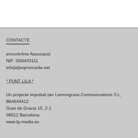
CONTACTE
encontrArte Associació
NIF: G66433111
info[at]espronceda.net
* PUNT LILA *
Un projecte impulsat per Lemongrass Communcations S.L,
B64644412
Gran de Gracia 15, 2-1
08012 Barcelona
www.lg-media.es