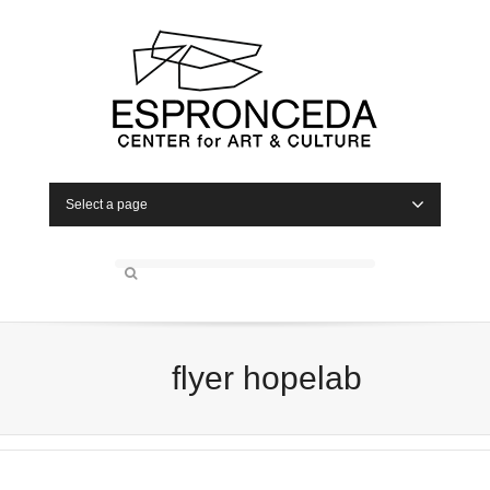
Select a page
flyer hopelab