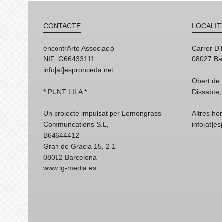
CONTACTE
LOCALIT
encontrArte Associació
Carrer D
NIF: G66433111
08027 Ba
info[at]espronceda.net
Obert de 
* PUNT LILA *
Dissabte,
Un projecte impulsat per Lemongrass
Altres ho
Communcations S.L,
info[at]e
B64644412
Gran de Gracia 15, 2-1
08012 Barcelona
www.lg-media.es