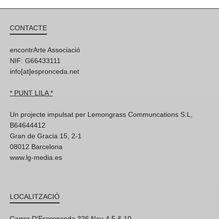
CONTACTE
encontrArte Associació
NIF: G66433111
info[at]espronceda.net
* PUNT LILA *
Un projecte impulsat per Lemongrass Communcations S.L,
B64644412
Gran de Gracia 15, 2-1
08012 Barcelona
www.lg-media.es
LOCALITZACIÓ
Carrer D'Espronceda 326 Nau 4,5 & 10