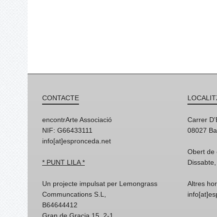
CONTACTE
LOCALIT
encontrArte Associació
Carrer D
NIF: G66433111
08027 Ba
info[at]espronceda.net
Obert de 
* PUNT LILA *
Dissabte,
Un projecte impulsat per Lemongrass
Altres ho
Communcations S.L,
info[at]e
B64644412
Gran de Gracia 15, 2-1