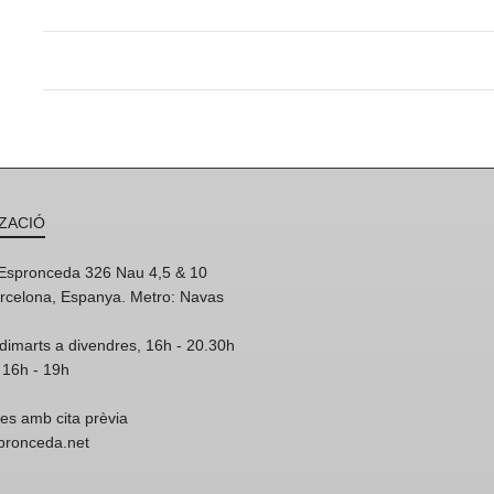
ZACIÓ
'Espronceda 326 Nau 4,5 & 10
rcelona, Espanya. Metro: Navas
dimarts a divendres, 16h - 20.30h
 16h - 19h
res amb cita prèvia
spronceda.net