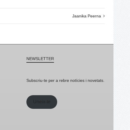
Jaanika Peerna
NEWSLETTER
Subscriu-te per a rebre notícies i novetats.
Uneix-te