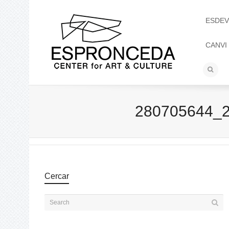
ESDEV
CANVI
280705644_
Cercar