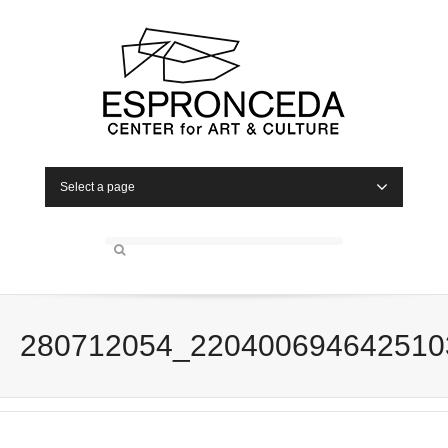
Select a page
280712054_220400694642510