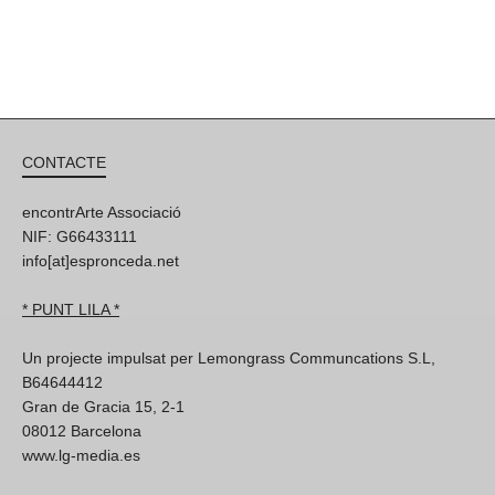
CONTACTE
encontrArte Associació
NIF: G66433111
info[at]espronceda.net
* PUNT LILA *
Un projecte impulsat per Lemongrass Communcations S.L,
B64644412
Gran de Gracia 15, 2-1
08012 Barcelona
www.lg-media.es