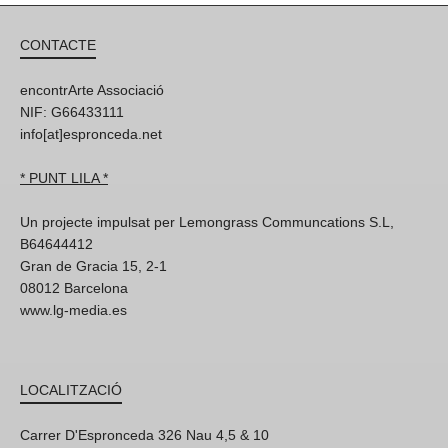
CONTACTE
encontrArte Associació
NIF: G66433111
info[at]espronceda.net
* PUNT LILA *
Un projecte impulsat per Lemongrass Communcations S.L,
B64644412
Gran de Gracia 15, 2-1
08012 Barcelona
www.lg-media.es
LOCALITZACIÓ
Carrer D'Espronceda 326 Nau 4,5 & 10