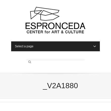
Select a page
_V2A1880