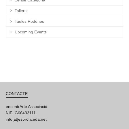
Tallers
Taules Rodones
Upcoming Events
CONTACTE
encontrArte Associació
NIF: G66433111
info[at]espronceda.net