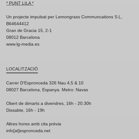
* PUNT LILA *
Un projecte impulsat per Lemongrass Communcations S.L,
B64644412
Gran de Gracia 15, 2-1
08012 Barcelona
www.lg-media.es
LOCALITZACIÓ
Carrer D'Espronceda 326 Nau 4,5 & 10
08027 Barcelona, Espanya. Metro: Navas
Obert de dimarts a divendres, 16h - 20.30h
Dissabte, 16h - 19h
Altres hores amb cita prèvia
info[at]espronceda.net