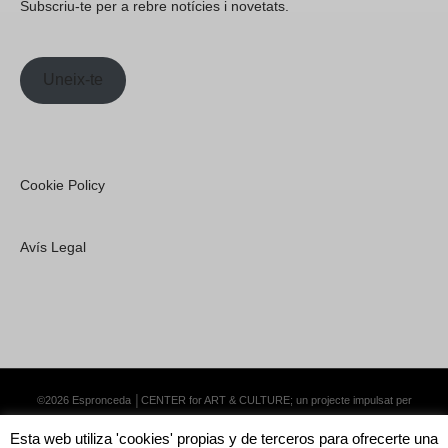
Subscriu-te per a rebre notícies i novetats.
Uneix-te
Cookie Policy
Avís Legal
©2026 Espronceda │CENTER for ART & CULTURE; un projecte impulsat per
Lemongrass Communications S.L.
·
Premium WordPress Themes by Swift Ideas
Esta web utiliza 'cookies' propias y de terceros para ofrecerte una