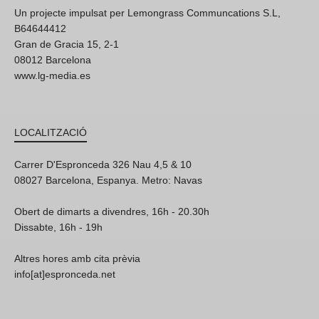
Un projecte impulsat per Lemongrass Communcations S.L,
B64644412
Gran de Gracia 15, 2-1
08012 Barcelona
www.lg-media.es
LOCALITZACIÓ
Carrer D'Espronceda 326 Nau 4,5 & 10
08027 Barcelona, Espanya. Metro: Navas
Obert de dimarts a divendres, 16h - 20.30h
Dissabte, 16h - 19h
Altres hores amb cita prèvia
info[at]espronceda.net