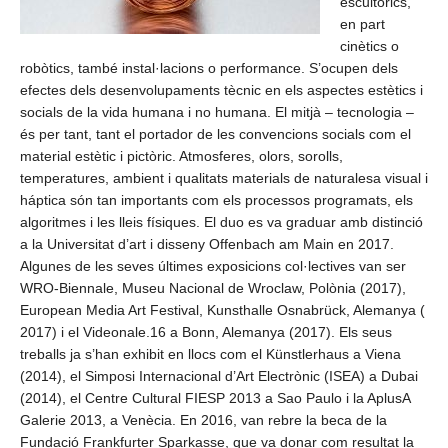
escultòrics,
en part
cinètics o
robòtics, també instal·lacions o performance. S’ocupen dels
efectes dels desenvolupaments tècnic en els aspectes estètics i
socials de la vida humana i no humana. El mitjà – tecnologia –
és per tant, tant el portador de les convencions socials com el
material estètic i pictòric. Atmosferes, olors, sorolls,
temperatures, ambient i qualitats materials de naturalesa visual i
háptica són tan importants com els processos programats, els
algoritmes i les lleis físiques. El duo es va graduar amb distinció
a la Universitat d’art i disseny Offenbach am Main en 2017.
Algunes de les seves últimes exposicions col·lectives van ser
WRO-Biennale, Museu Nacional de Wroclaw, Polònia (2017),
European Media Art Festival, Kunsthalle Osnabrück, Alemanya (
2017) i el Videonale.16 a Bonn, Alemanya (2017). Els seus
treballs ja s’han exhibit en llocs com el Künstlerhaus a Viena
(2014), el Simposi Internacional d’Art Electrònic (ISEA) a Dubai
(2014), el Centre Cultural FIESP 2013 a Sao Paulo i la AplusA
Galerie 2013, a Venècia. En 2016, van rebre la beca de la
Fundació Frankfurter Sparkasse, que va donar com resultat la