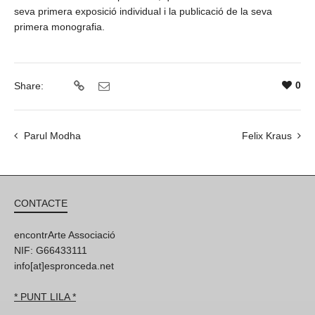
seva primera exposició individual i la publicació de la seva
primera monografia.
0
Share:
Parul Modha
Felix Kraus
CONTACTE
encontrArte Associació
NIF: G66433111
info[at]espronceda.net
* PUNT LILA *