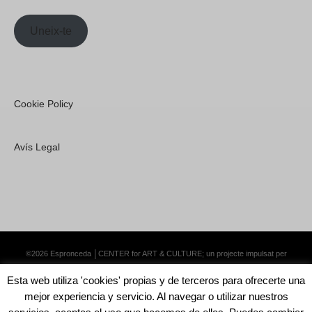
Uneix-te
Cookie Policy
Avís Legal
©2026 Espronceda │CENTER for ART & CULTURE; un projecte impulsat per
Lemongrass Communications S.L.
·
Premium WordPress Themes by Swift Ideas
Esta web utiliza 'cookies' propias y de terceros para ofrecerte una
mejor experiencia y servicio. Al navegar o utilizar nuestros