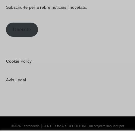
Subscriu-te per a rebre notícies i novetats.
Uneix-te
Cookie Policy
Avís Legal
©2026 Espronceda │CENTER for ART & CULTURE; un projecte impulsat per
Lemongrass Communications S.L.
·
Premium WordPress Themes by Swift Ideas