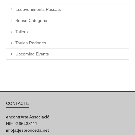
Esdeveniments Passats
Sense Categoria
Tallers
Taules Rodones
Upcoming Events
CONTACTE
encontrArte Associació
NIF: G66433111
info[at]espronceda.net