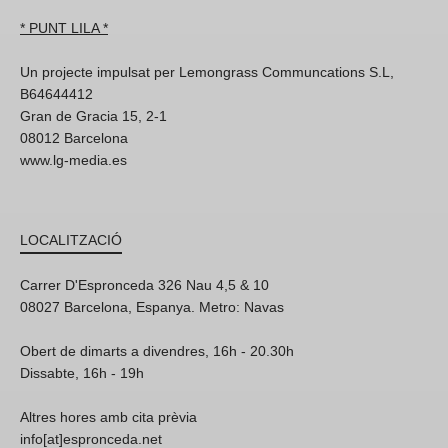
* PUNT LILA *
Un projecte impulsat per Lemongrass Communcations S.L,
B64644412
Gran de Gracia 15, 2-1
08012 Barcelona
www.lg-media.es
LOCALITZACIÓ
Carrer D'Espronceda 326 Nau 4,5 & 10
08027 Barcelona, Espanya. Metro: Navas
Obert de dimarts a divendres, 16h - 20.30h
Dissabte, 16h - 19h
Altres hores amb cita prèvia
info[at]espronceda.net