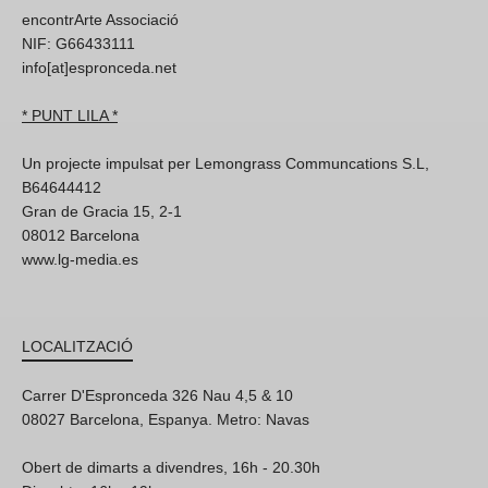
encontrArte Associació
NIF: G66433111
info[at]espronceda.net
* PUNT LILA *
Un projecte impulsat per Lemongrass Communcations S.L,
B64644412
Gran de Gracia 15, 2-1
08012 Barcelona
www.lg-media.es
LOCALITZACIÓ
Carrer D'Espronceda 326 Nau 4,5 & 10
08027 Barcelona, Espanya. Metro: Navas
Obert de dimarts a divendres, 16h - 20.30h