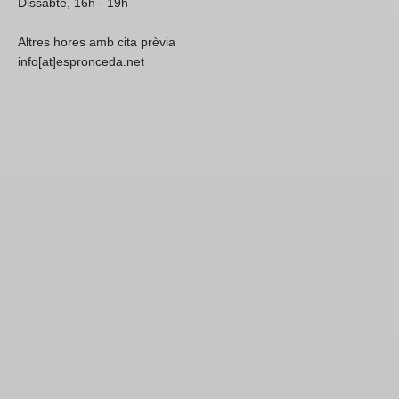
Dissabte, 16h - 19h
Altres hores amb cita prèvia
info[at]espronceda.net