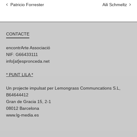
Patricio Forrester
Aili Schmeltz
CONTACTE
encontrArte Associació
NIF: G66433111
info[at]espronceda.net
* PUNT LILA *
Un projecte impulsat per Lemongrass Communcations S.L,
B64644412
Gran de Gracia 15, 2-1
08012 Barcelona
www.lg-media.es