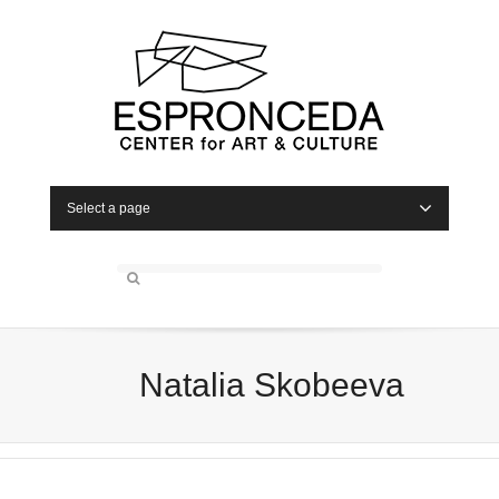
Select a page
Natalia Skobeeva