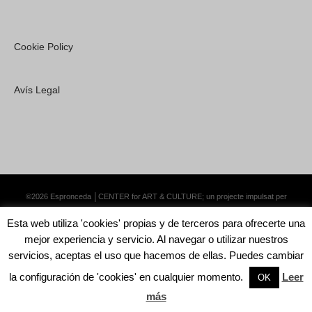
Cookie Policy
Avís Legal
©2026 Espronceda │CENTER for ART & CULTURE; un projecte impulsat per
Lemongrass Communications S.L.
·
Premium WordPress Themes by Swift Ideas
Esta web utiliza 'cookies' propias y de terceros para ofrecerte una
mejor experiencia y servicio. Al navegar o utilizar nuestros
servicios, aceptas el uso que hacemos de ellas. Puedes cambiar
la configuración de 'cookies' en cualquier momento.
Leer
English
Català
Español
OK
más