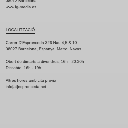
08012 Barcelona
www.lg-media.es
LOCALITZACIÓ
Carrer D'Espronceda 326 Nau 4,5 & 10
08027 Barcelona, Espanya. Metro: Navas
Obert de dimarts a divendres, 16h - 20.30h
Dissabte, 16h - 19h
Altres hores amb cita prèvia
info[at]espronceda.net