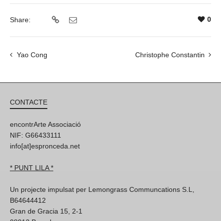
0
Share:
Yao Cong
Christophe Constantin
CONTACTE
encontrArte Associació
NIF: G66433111
info[at]espronceda.net
* PUNT LILA *
Un projecte impulsat per Lemongrass Communcations S.L,
B64644412
Gran de Gracia 15, 2-1