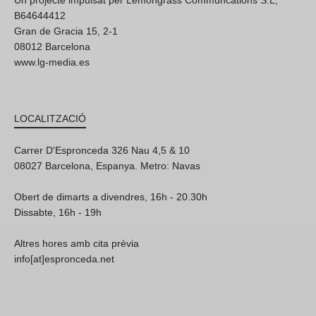
Un projecte impulsat per Lemongrass Communcations S.L,
B64644412
Gran de Gracia 15, 2-1
08012 Barcelona
www.lg-media.es
LOCALITZACIÓ
Carrer D'Espronceda 326 Nau 4,5 & 10
08027 Barcelona, Espanya. Metro: Navas
Obert de dimarts a divendres, 16h - 20.30h
Dissabte, 16h - 19h
Altres hores amb cita prèvia
info[at]espronceda.net