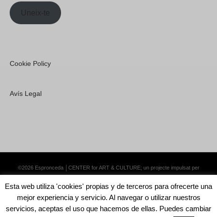
Uneix-te
Cookie Policy
Avís Legal
©2026 Espronceda │CENTER for ART & CULTURE; un projecte impulsat per
Lemongrass Communications S.L.
·
Premium WordPress Themes by Swift Ideas
Esta web utiliza 'cookies' propias y de terceros para ofrecerte una
mejor experiencia y servicio. Al navegar o utilizar nuestros
servicios, aceptas el uso que hacemos de ellas. Puedes cambiar