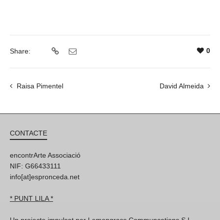
0
Share:
Raisa Pimentel
David Almeida
CONTACTE
encontrArte Associació
NIF: G66433111
info[at]espronceda.net
* PUNT LILA *