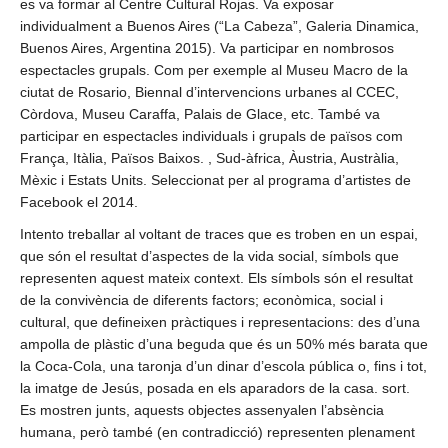
es va formar al Centre Cultural Rojas. Va exposar
individualment a Buenos Aires (“La Cabeza”, Galeria Dinamica,
Buenos Aires, Argentina 2015). Va participar en nombrosos
espectacles grupals. Com per exemple al Museu Macro de la
ciutat de Rosario, Biennal d’intervencions urbanes al CCEC,
Còrdova, Museu Caraffa, Palais de Glace, etc. També va
participar en espectacles individuals i grupals de països com
França, Itàlia, Països Baixos. , Sud-àfrica, Àustria, Austràlia,
Mèxic i Estats Units. Seleccionat per al programa d’artistes de
Facebook el 2014.
Intento treballar al voltant de traces que es troben en un espai,
que són el resultat d’aspectes de la vida social, símbols que
representen aquest mateix context. Els símbols són el resultat
de la convivència de diferents factors; econòmica, social i
cultural, que defineixen pràctiques i representacions: des d’una
ampolla de plàstic d’una beguda que és un 50% més barata que
la Coca-Cola, una taronja d’un dinar d’escola pública o, fins i tot,
la imatge de Jesús, posada en els aparadors de la casa. sort.
Es mostren junts, aquests objectes assenyalen l’absència
humana, però també (en contradicció) representen plenament