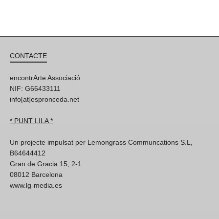
CONTACTE
encontrArte Associació
NIF: G66433111
info[at]espronceda.net
* PUNT LILA *
Un projecte impulsat per Lemongrass Communcations S.L,
B64644412
Gran de Gracia 15, 2-1
08012 Barcelona
www.lg-media.es