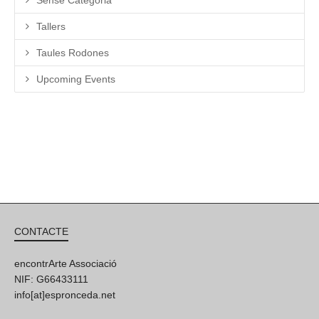
Tallers
Taules Rodones
Upcoming Events
CONTACTE
encontrArte Associació
NIF: G66433111
info[at]espronceda.net