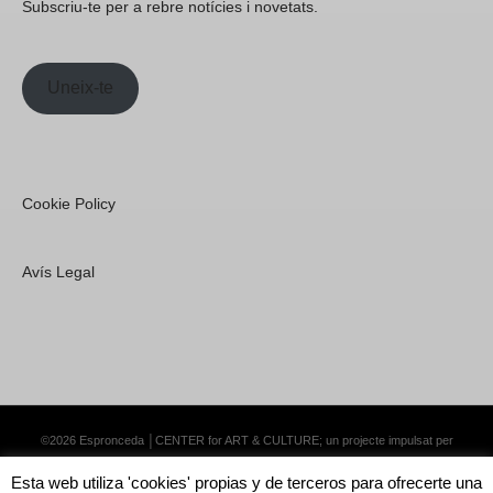
Subscriu-te per a rebre notícies i novetats.
Uneix-te
Cookie Policy
Avís Legal
©2026 Espronceda │CENTER for ART & CULTURE; un projecte impulsat per
Lemongrass Communications S.L.
·
Premium WordPress Themes by Swift Ideas
Esta web utiliza 'cookies' propias y de terceros para ofrecerte una