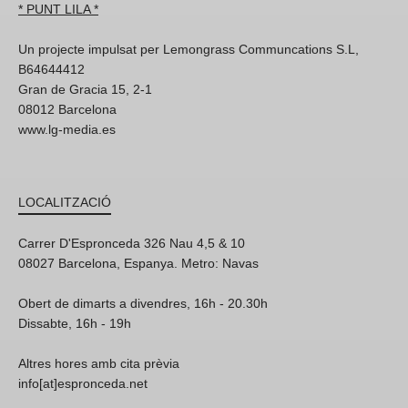
* PUNT LILA *
Un projecte impulsat per Lemongrass Communcations S.L,
B64644412
Gran de Gracia 15, 2-1
08012 Barcelona
www.lg-media.es
LOCALITZACIÓ
Carrer D'Espronceda 326 Nau 4,5 & 10
08027 Barcelona, Espanya. Metro: Navas
Obert de dimarts a divendres, 16h - 20.30h
Dissabte, 16h - 19h
Altres hores amb cita prèvia
info[at]espronceda.net