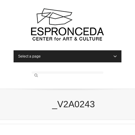
Select a page
_V2A0243