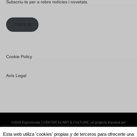
Subscriu-te per a rebre notícies i novetats.
Uneix-te
Cookie Policy
Avís Legal
©2026 Espronceda │CENTER for ART & CULTURE; un projecte impulsat per
Lemongrass Communications S.L.
·
Premium WordPress Themes by Swift Ideas
Esta web utiliza 'cookies' propias y de terceros para ofrecerte una