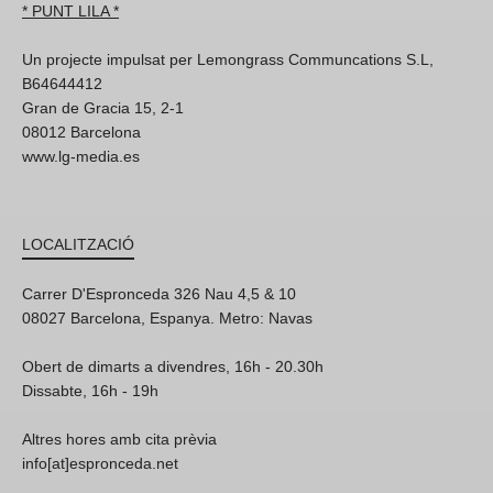
* PUNT LILA *
Un projecte impulsat per Lemongrass Communcations S.L,
B64644412
Gran de Gracia 15, 2-1
08012 Barcelona
www.lg-media.es
LOCALITZACIÓ
Carrer D'Espronceda 326 Nau 4,5 & 10
08027 Barcelona, Espanya. Metro: Navas
Obert de dimarts a divendres, 16h - 20.30h
Dissabte, 16h - 19h
Altres hores amb cita prèvia
info[at]espronceda.net