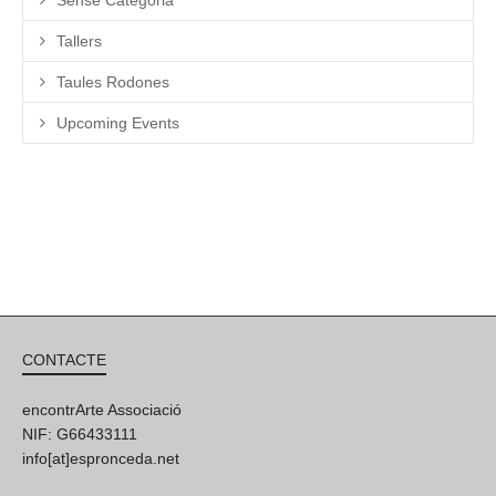
Tallers
Taules Rodones
Upcoming Events
CONTACTE
encontrArte Associació
NIF: G66433111
info[at]espronceda.net