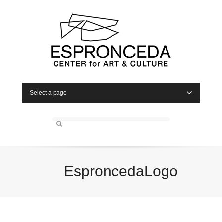
Select a page
EsproncedaLogo