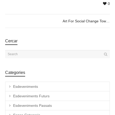
0
Art For Social Change Towards the Art of Demopraxia – LOOP CityScreen BCN 2020
Cercar
Categories
Esdeveniments
Esdeveniments Futurs
Esdeveniments Passats
Sense Categoria