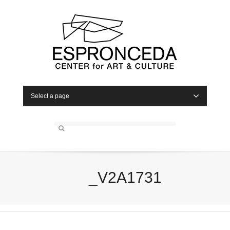
Select a page
_V2A1731