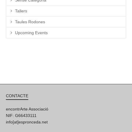
Tallers
Taules Rodones
Upcoming Events
CONTACTE
encontrArte Associació
NIF: G66433111
info[at]espronceda.net