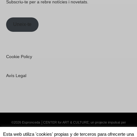
Subscriu-te per a rebre notícies i novetats.
Uneix-te
Cookie Policy
Avís Legal
©2026 Espronceda │CENTER for ART & CULTURE; un projecte impulsat per
Lemongrass Communications S.L.
·
Premium WordPress Themes by Swift Ideas
Esta web utiliza 'cookies' propias y de terceros para ofrecerte una