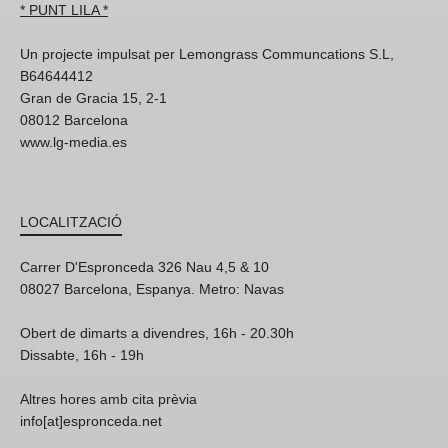
* PUNT LILA *
Un projecte impulsat per Lemongrass Communcations S.L,
B64644412
Gran de Gracia 15, 2-1
08012 Barcelona
www.lg-media.es
LOCALITZACIÓ
Carrer D'Espronceda 326 Nau 4,5 & 10
08027 Barcelona, Espanya. Metro: Navas
Obert de dimarts a divendres, 16h - 20.30h
Dissabte, 16h - 19h
Altres hores amb cita prèvia
info[at]espronceda.net