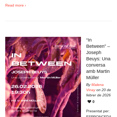
Read more
“In
Between” –
Joseph
Beuys: Una
conversa
amb Martin
Müller
By
Malena
Vinay
on 20 de
febrer de 2026
0
Presentat per:
ESPRONCEDA