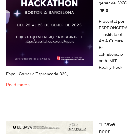
gener de 2026
0
Presentat per:
ESPRONCEDA
– Institute of
Art & Culture
En
col·laboració
amb: MIT
Reality Hack
Espai: Carrer d’Espronceda 326,...
Read more
“I have
been