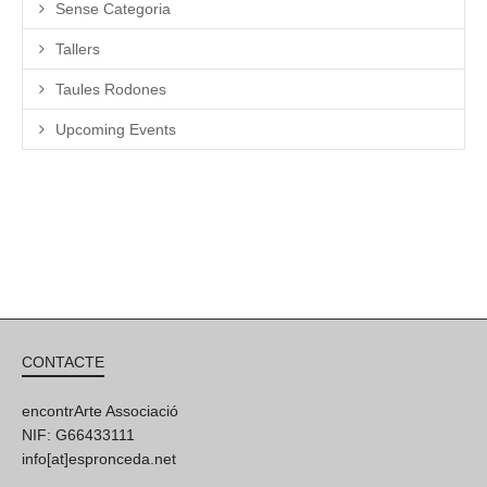
Sense Categoria
Tallers
Taules Rodones
Upcoming Events
CONTACTE
encontrArte Associació
NIF: G66433111
info[at]espronceda.net