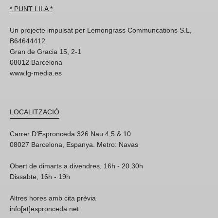
* PUNT LILA *
Un projecte impulsat per Lemongrass Communcations S.L,
B64644412
Gran de Gracia 15, 2-1
08012 Barcelona
www.lg-media.es
LOCALITZACIÓ
Carrer D'Espronceda 326 Nau 4,5 & 10
08027 Barcelona, Espanya. Metro: Navas
Obert de dimarts a divendres, 16h - 20.30h
Dissabte, 16h - 19h
Altres hores amb cita prèvia
info[at]espronceda.net