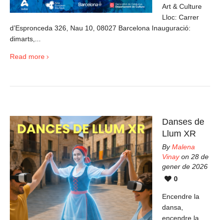
Art & Culture
Lloc: Carrer
d’Espronceda 326, Nau 10, 08027 Barcelona Inauguració:
dimarts,...
Read more
Danses de
Llum XR
By
Malena
Vinay
on 28 de
gener de 2026
0
Encendre la
dansa,
encendre la