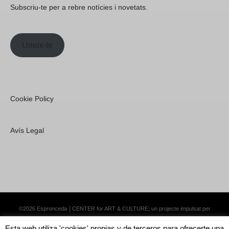
Subscriu-te per a rebre notícies i novetats.
Uneix-te
Cookie Policy
Avís Legal
©2026 Espronceda │CENTER for ART & CULTURE; un projecte impulsat per
Lemongrass Communications S.L.
·
Premium WordPress Themes by Swift Ideas
Esta web utiliza 'cookies' propias y de terceros para ofrecerte una