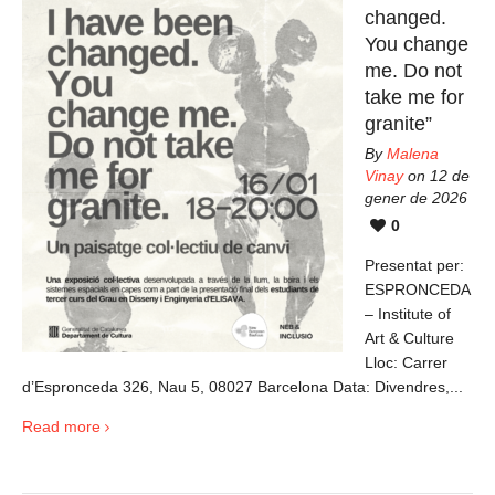
changed.
You change
me. Do not
take me for
granite”
By
Malena
Vinay
on 12 de
gener de 2026
0
Presentat per:
ESPRONCEDA
– Institute of
Art & Culture
Lloc: Carrer
d’Espronceda 326, Nau 5, 08027 Barcelona Data: Divendres,...
Read more