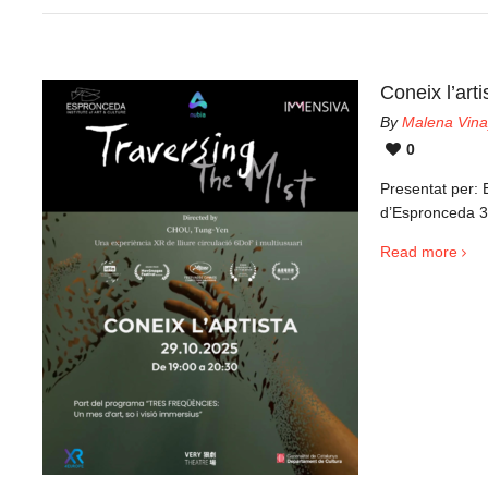
Coneix l’a
By
Malena Vina
0
Presentat per: 
d’Espronceda 3
Read more