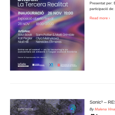
Presentat per: 
participació de:
Read more
Sonic³ – 
By
Malena Vina