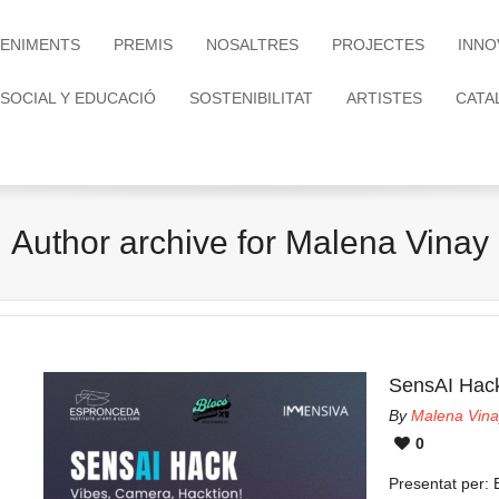
ENIMENTS
PREMIS
NOSALTRES
PROJECTES
INNO
 SOCIAL Y EDUCACIÓ
SOSTENIBILITAT
ARTISTES
CATA
Author archive for Malena Vinay
SensAI Hack
By
Malena Vina
0
Presentat per: