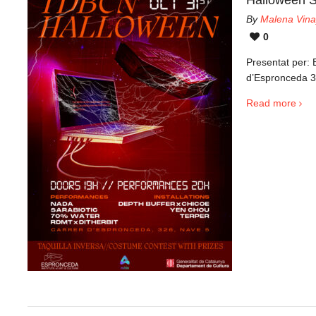
Halloween S
By
Malena Vina
0
Presentat per: 
d’Espronceda 3
Read more