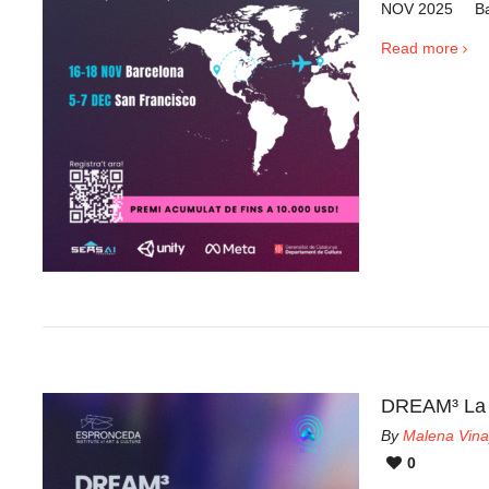
NOV 2025 Barc
Read more
DREAM³ La t
By
Malena Vina
0