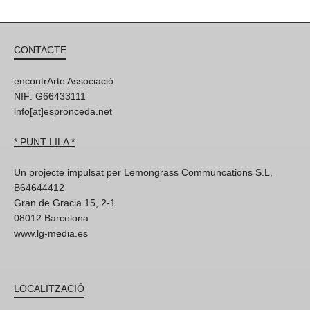
CONTACTE
encontrArte Associació
NIF: G66433111
info[at]espronceda.net
* PUNT LILA *
Un projecte impulsat per Lemongrass Communcations S.L,
B64644412
Gran de Gracia 15, 2-1
08012 Barcelona
www.lg-media.es
LOCALITZACIÓ