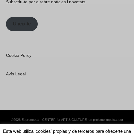
Subscriu-te per a rebre notícies i novetats.
Uneix-te
Cookie Policy
Avís Legal
©2026 Espronceda │CENTER for ART & CULTURE; un projecte impulsat per
Lemongrass Communications S.L.
·
Premium WordPress Themes by Swift Ideas
Esta web utiliza 'cookies' propias y de terceros para ofrecerte una