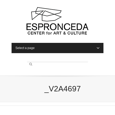
Select a page
_V2A4697