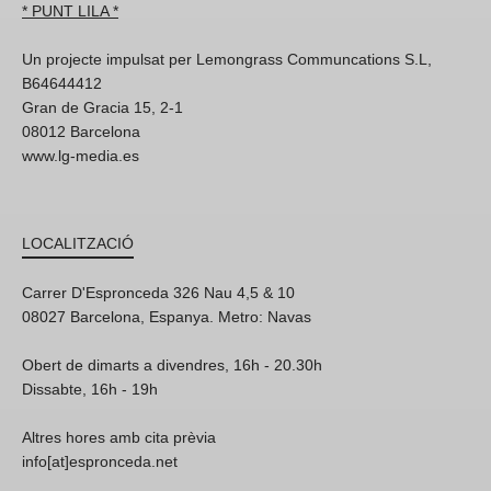
* PUNT LILA *
Un projecte impulsat per Lemongrass Communcations S.L,
B64644412
Gran de Gracia 15, 2-1
08012 Barcelona
www.lg-media.es
LOCALITZACIÓ
Carrer D'Espronceda 326 Nau 4,5 & 10
08027 Barcelona, Espanya. Metro: Navas
Obert de dimarts a divendres, 16h - 20.30h
Dissabte, 16h - 19h
Altres hores amb cita prèvia
info[at]espronceda.net