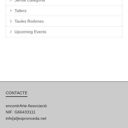
Tallers
Taules Rodones
Upcoming Events
CONTACTE
encontrArte Associació
NIF: G66433111
info[at]espronceda.net