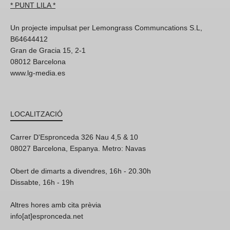
* PUNT LILA *
Un projecte impulsat per Lemongrass Communcations S.L,
B64644412
Gran de Gracia 15, 2-1
08012 Barcelona
www.lg-media.es
LOCALITZACIÓ
Carrer D'Espronceda 326 Nau 4,5 & 10
08027 Barcelona, Espanya. Metro: Navas
Obert de dimarts a divendres, 16h - 20.30h
Dissabte, 16h - 19h
Altres hores amb cita prèvia
info[at]espronceda.net