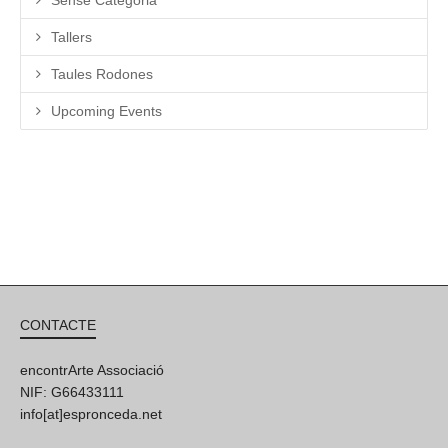
Tallers
Taules Rodones
Upcoming Events
CONTACTE
encontrArte Associació
NIF: G66433111
info[at]espronceda.net