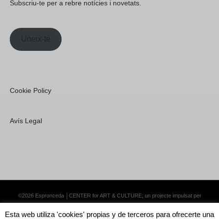
Subscriu-te per a rebre notícies i novetats.
Uneix-te
Cookie Policy
Avís Legal
©2026 Espronceda │CENTER for ART & CULTURE; un projecte impulsat per
Lemongrass Communications S.L.
·
Premium WordPress Themes by Swift Ideas
Esta web utiliza 'cookies' propias y de terceros para ofrecerte una