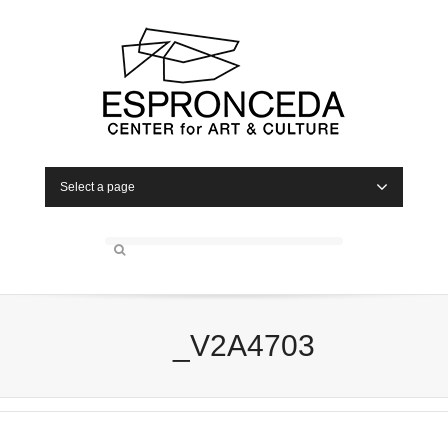
Select a page
_V2A4703