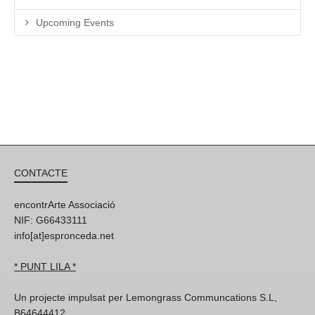
Upcoming Events
CONTACTE
encontrArte Associació
NIF: G66433111
info[at]espronceda.net
* PUNT LILA *
Un projecte impulsat per Lemongrass Communcations S.L,
B64644412