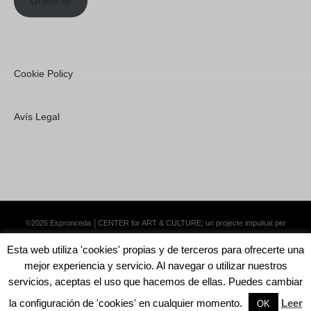
Uneix-te
Cookie Policy
Avís Legal
©2026 Espronceda │CENTER for ART & CULTURE; un projecte impulsat per
Lemongrass Communications S.L.
·
Premium WordPress Themes by Swift Ideas
Esta web utiliza 'cookies' propias y de terceros para ofrecerte una
mejor experiencia y servicio. Al navegar o utilizar nuestros
servicios, aceptas el uso que hacemos de ellas. Puedes cambiar
la configuración de 'cookies' en cualquier momento.
Leer
English
Català
Español
OK