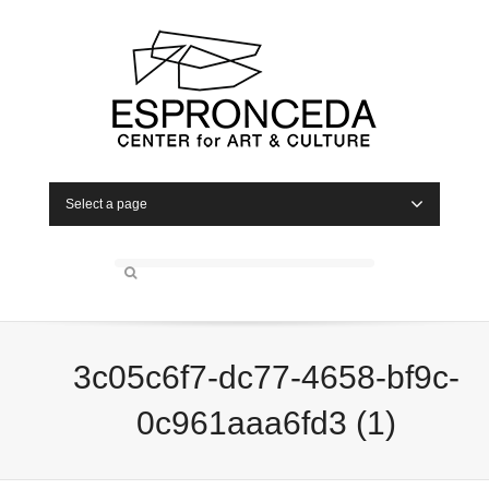
Select a page
3c05c6f7-dc77-4658-bf9c-
0c961aaa6fd3 (1)