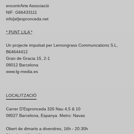
encontrArte Associació
NIF: G66433111
info[at]espronceda.net
* PUNT LILA *
Un projecte impulsat per Lemongrass Communcations S.L,
B64644412
Gran de Gracia 15, 2-1
08012 Barcelona
www.lg-media.es
LOCALITZACIÓ
Carrer D'Espronceda 326 Nau 4,5 & 10
08027 Barcelona, Espanya. Metro: Navas
Obert de dimarts a divendres, 16h - 20.30h