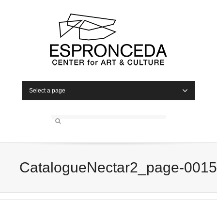
Select a page
CatalogueNectar2_page-0015