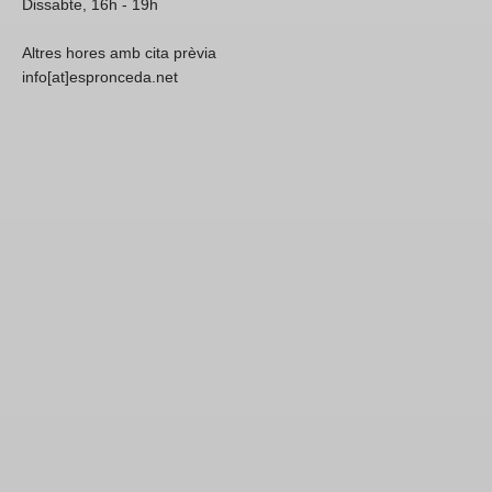
Dissabte, 16h - 19h
Altres hores amb cita prèvia
info[at]espronceda.net