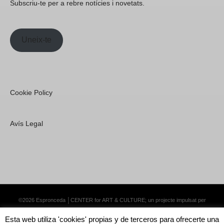
Subscriu-te per a rebre notícies i novetats.
Uneix-te
Cookie Policy
Avís Legal
©2026 Espronceda │CENTER for ART & CULTURE; un projecte impulsat per
Lemongrass Communications S.L.
·
Premium WordPress Themes by Swift Ideas
Esta web utiliza 'cookies' propias y de terceros para ofrecerte una