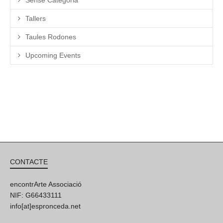
Tallers
Taules Rodones
Upcoming Events
CONTACTE
encontrArte Associació
NIF: G66433111
info[at]espronceda.net