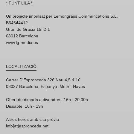
* PUNT LILA *
Un projecte impulsat per Lemongrass Communcations S.L,
B64644412
Gran de Gracia 15, 2-1
08012 Barcelona
www.lg-media.es
LOCALITZACIÓ
Carrer D'Espronceda 326 Nau 4,5 & 10
08027 Barcelona, Espanya. Metro: Navas
Obert de dimarts a divendres, 16h - 20.30h
Dissabte, 16h - 19h
Altres hores amb cita prèvia
info[at]espronceda.net