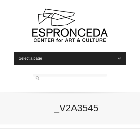
Select a page
_V2A3545